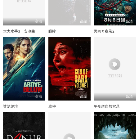
高清
高清
高清
大力水手3：安魂曲
眼眸
民间奇案录2
高清
高清
高清
鲨笼绝境
孽种
午夜超自然实录