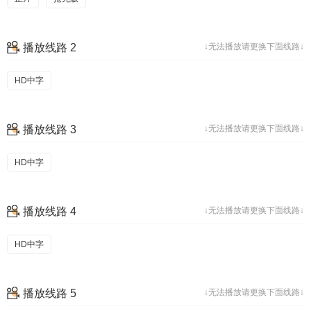
播放线路 2
↓无法播放请更换下面线路↓
HD中字
播放线路 3
↓无法播放请更换下面线路↓
HD中字
播放线路 4
↓无法播放请更换下面线路↓
HD中字
播放线路 5
↓无法播放请更换下面线路↓